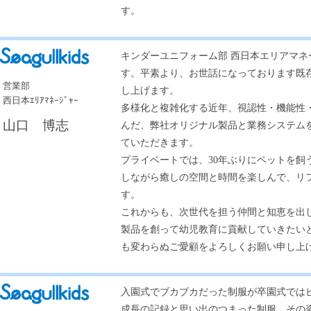
す。
キンダーユニフォーム部 西日本エリアマネ
す。平素より、お世話になっております既
営業部
し上げます。
西日本ｴﾘｱﾏﾈｰｼﾞｬｰ
多様化と複雑化する近年、視認性・機能性
山口 博志
んだ、弊社オリジナル製品と業務システム
ていただきます。
プライベートでは、30年ぶりにペットを飼
しながら癒しの空間と時間を楽しんで、リ
す。
これからも、次世代を担う仲間と知恵を出
製品を創って幼児教育に貢献していきたい
も変わらぬご愛顧をよろしくお願い申し上
入園式でブカブカだった制服が卒園式では
成長の記録と思い出のつまった制服。その