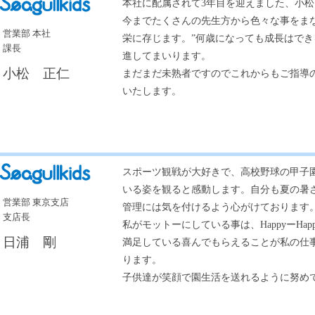
本社に配属されて3年目を迎えました、小
今までたくさんの先生方から色々な事をま
営業部 本社
栄に存じます。”何歳になっても成長はでき
課長
進してまいります。
小松 正仁
まだまだ未熟者ですのでこれからもご指導
いたします。
スポーツ観戦が大好きで、高校野球の甲子
いる姿を観ると感動します。自分も夏の暑
営業部 東京支店
管理には気を付けるよう心がけております
支店長
私がモットーにしている事は、HappyーHa
日浦 剛
満足している喜んでもらえることが私の仕
ります。
子供達が笑顔で園生活を送れるように努め