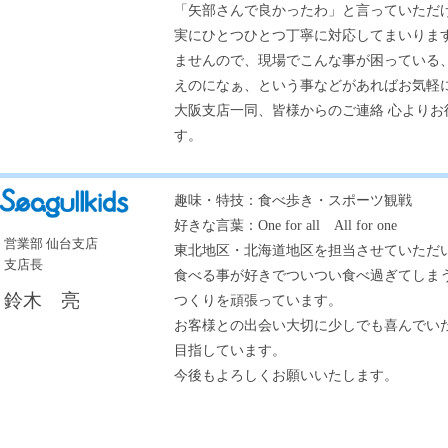
「矢部さんで良かったわ」と言っていただ
実にひとつひとつ丁寧に対応してまいりま
ませんので、現場でこんな事が困っている
えのになぁ、という事などがあればお気軽
大阪支店一同、皆様からのご連絡 心よりお
す。
趣味・特技：食べ歩き・スポーツ観戦
好きな言葉：One for all All for one
営業部 仙台支店
東北地区・北海道地区を担当させていただ
支店長
食べる事が好きでついつい食べ過ぎてしま
鈴木 亮
つくりを頑張っています。
お客様との出会い大切に少しでも喜んでい
目指しています。
今後もよろしくお願いいたします。