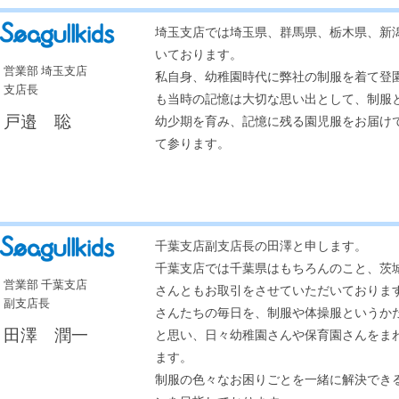
埼玉支店では埼玉県、群馬県、栃木県、新
いております。
営業部 埼玉支店
私自身、幼稚園時代に弊社の制服を着て登
支店長
も当時の記憶は大切な思い出として、制服
戸邉 聡
幼少期を育み、記憶に残る園児服をお届け
て参ります。
千葉支店副支店長の田澤と申します。
千葉支店では千葉県はもちろんのこと、茨
営業部 千葉支店
さんともお取引をさせていただいておりま
副支店長
さんたちの毎日を、制服や体操服というか
田澤 潤一
と思い、日々幼稚園さんや保育園さんをま
ます。
制服の色々なお困りごとを一緒に解決でき