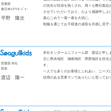
営業部
の先生が目頭を熱くされ、我々も弊社製品
東日本ｴﾘｱﾏﾈｰｼﾞｬｰ
させていただいており、心より感謝申し上
平野 隆次
真心こめて一着一着を大切に。
制服を通じてお子様達の成長を共感し見守
本社キンダーユニフォーム部 渡辺と申し
主に県央地区 湘南地区 県西地区を担当
営業部 本社
す。
部長
一人でも多くのお客様とふれあい、ニーズ
渡辺 隆一
信用のある営業マンでありたいと思ってお