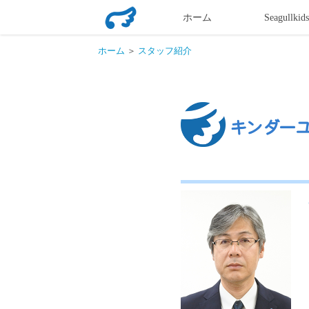
ホーム
Seagullkid
幼稚
ホーム
＞
スタッフ紹介
園制
服・
学校
制服
製造
販売
業の