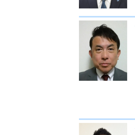
メー
カー
矢部
プロ
カッ
ティ
ング