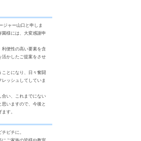
ージャー山口と申しま
存園様には、大変感謝申
・利便性の高い要素を含
を活かしたご提案をさせ
うことになり、日々奮闘
フレッシュしてしていま
し合い、これまでにない
と思いますので、今後と
げます。
ピチピチに。
姿にご家族の皆様や教室