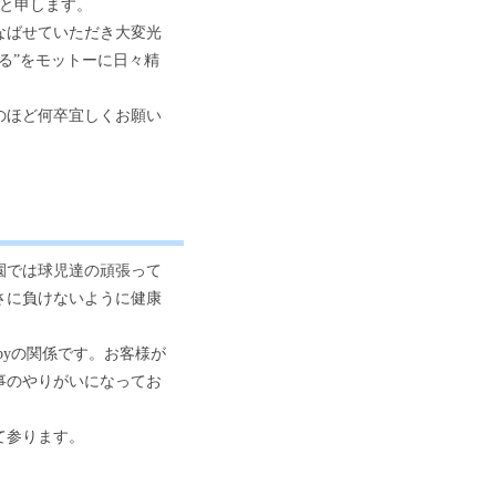
松と申します。
なばせていただき大変光
る”をモットーに日々精
のほど何卒宜しくお願い
園では球児達の頑張って
さに負けないように健康
。
ppyの関係です。お客様が
事のやりがいになってお
て参ります。